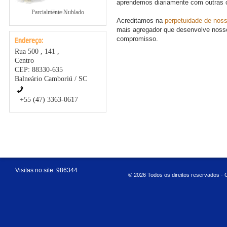
aprendemos diariamente com outras cu
Parcialmente Nublado
Chuva
Acreditamos na
perpetuidade de noss
mais agregador que desenvolve nossos
compromisso.
Endereço:
Rua 500 , 141 ,
Centro
CEP: 88330-635
Balneário Camboriú
/ SC
+55 (47) 3363-0617
Visitas no site:
986344
© 2026 Todos os direitos reservados -