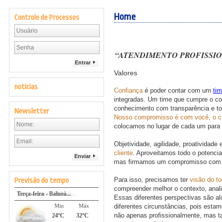
Home
Controle de Processos
“
ATENDIMENTO PROFISSION
Entrar
Valores
noticias
Confiança
é poder contar com um
tim
integradas. Um time que cumpre o com
conhecimento com transparência e to
Newsletter
Nosso compromisso é com você, o cl
colocamos no lugar de cada um para 
Objetividade, agilidade, proatividade
cliente
. Aproveitamos todo o potencia
Enviar
mas firmamos um compromisso com 
Para isso, precisamos ter
visão do to
Previsão do tempo
compreender melhor o contexto, anali
Terça-feira - Balneá...
Quarta-feira - Balneá...
Essas diferentes perspectivas são
Min
Min
Máx
Máx
diferentes circunstâncias, pois esta
não apenas profissionalmente, mas 
24ºC
24ºC
32ºC
32ºC